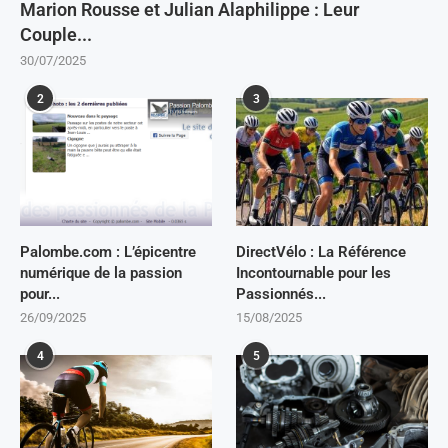
Marion Rousse et Julian Alaphilippe : Leur
Couple...
30/07/2025
2
3
Palombe.com : L’épicentre
DirectVélo : La Référence
numérique de la passion
Incontournable pour les
pour...
Passionnés...
26/09/2025
15/08/2025
4
5