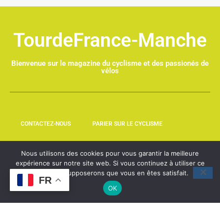
TourdeFrance-Manche
Bienvenue sur le magazine du cyclisme et des passionés de
vélos
CONTACTEZ-NOUS
PARIER SUR LE CYCLISME
LEQUIPE237.COM
NOUVELHOMME.FR
Nous utilisons des cookies pour vous garantir la meilleure
expérience sur notre site web. Si vous continuez à utiliser ce
site, nous supposerons que vous en êtes satisfait.
FR
OK
@2025 – All Rights Reserved. Designed and Developed by
BlackRay Technology