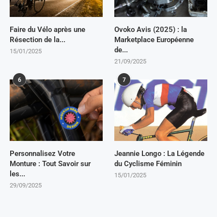
Faire du Vélo après une
Ovoko Avis (2025) : la
Résection de la...
Marketplace Européenne
de...
15/01/2025
21/09/2025
6
7
Personnalisez Votre
Jeannie Longo : La Légende
Monture : Tout Savoir sur
du Cyclisme Féminin
les...
15/01/2025
29/09/2025