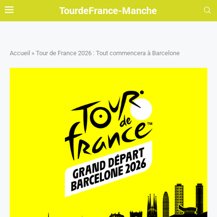
TourdeFrance-Manche
Accueil
»
Tour de France 2026 : Tout commencera à Barcelone