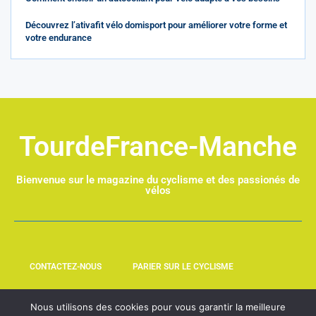
Découvrez l’ativafit vélo domisport pour améliorer votre forme et
votre endurance
TourdeFrance-Manche
Bienvenue sur le magazine du cyclisme et des passionés de
vélos
CONTACTEZ-NOUS
PARIER SUR LE CYCLISME
Nous utilisons des cookies pour vous garantir la meilleure
LEQUIPE237.COM
NOUVELHOMME.FR