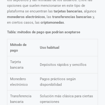
los depósitos y las retiradas de los usuarios. Entre las
opciones que suelen mencionarse en este tipo de
plataforma se encuentran las
tarjetas bancarias
, algunos
monederos electrónicos
, las
transferencias bancarias
y,
en ciertos casos, las
criptomonedas
.
Tabla: métodos de pago que podrían aceptarse
Método de
Uso habitual
pago
Tarjeta
Depósitos rápidos y sencillos
bancaria
Monedero
Pagos prácticos según
electrónico
disponibilidad
Transferencia
Solución más clásica para ciertas
bancaria
operaciones