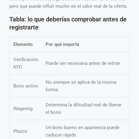
pero que puede influir mucho en el valor real de la oferta.
Tabla: lo que deberías comprobar antes de
registrarte
Elemento
Por qué importa
Verificación
Puede ser necesaria antes de retirar
KYC
No siempre se aplica de la misma
Bono activo
forma
Determina la dificultad real de liberar
Wagering
el bono
Un bono bueno en apariencia puede
Plazos
caducar rápido