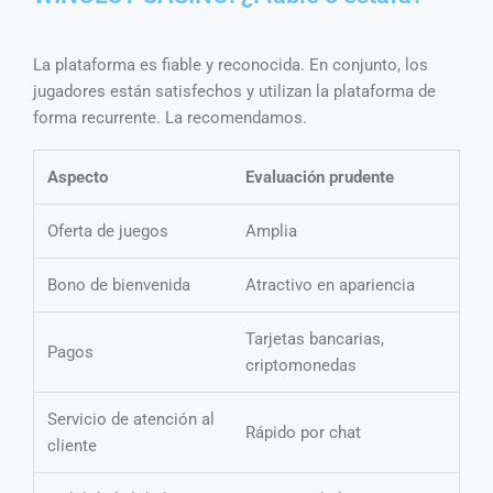
La plataforma es fiable y reconocida. En conjunto, los
jugadores están satisfechos y utilizan la plataforma de
forma recurrente. La recomendamos.
Aspecto
Evaluación prudente
Oferta de juegos
Amplia
Bono de bienvenida
Atractivo en apariencia
Tarjetas bancarias,
Pagos
criptomonedas
Servicio de atención al
Rápido por chat
cliente