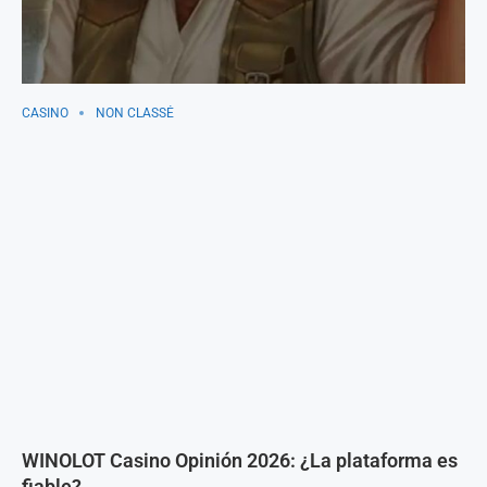
CASINO
NON CLASSÉ
WINOLOT Casino Opinión 2026: ¿La plataforma es
fiable?