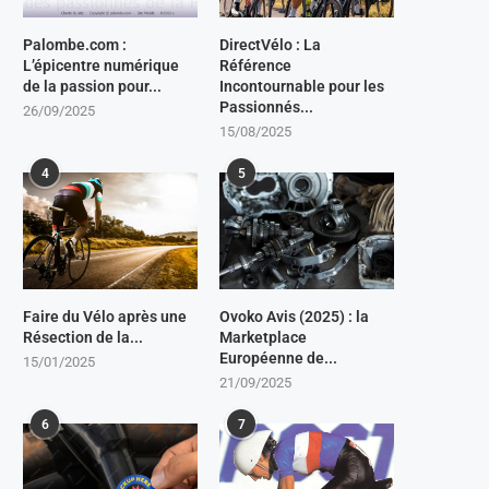
Palombe.com :
DirectVélo : La
L’épicentre numérique
Référence
de la passion pour...
Incontournable pour les
Passionnés...
26/09/2025
15/08/2025
4
5
Faire du Vélo après une
Ovoko Avis (2025) : la
Résection de la...
Marketplace
Européenne de...
15/01/2025
21/09/2025
6
7