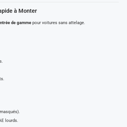
apide à Monter
ntrée de gamme
pour voitures sans attelage.
s.
ts.
 masqués).
AE lourds.