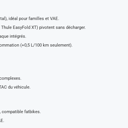
al), idéal pour familles et VAE.
 Thule EasyFold XT) pivotent sans décharger.
laque intégrés.
nsommation (+0,5 L/100 km seulement).
complexes.
PTAC du véhicule.
, compatible fatbikes.
AE.