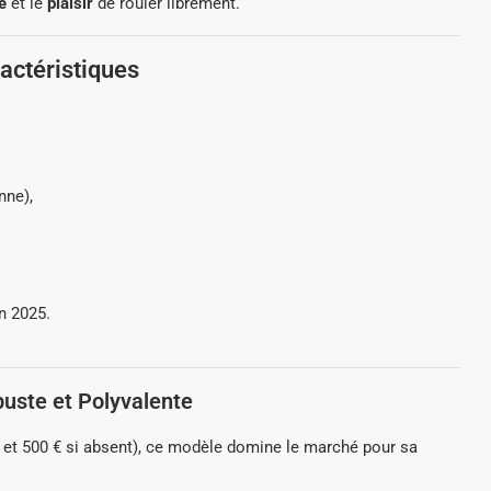
é
et le
plaisir
de rouler librement.
actéristiques
nne),
n 2025.
buste et Polyvalente
200 et 500 € si absent), ce modèle domine le marché pour sa