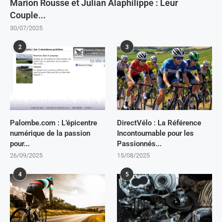
Marion Rousse et Julian Alaphilippe : Leur
Couple...
30/07/2025
2
3
Palombe.com : L’épicentre
DirectVélo : La Référence
numérique de la passion
Incontournable pour les
pour...
Passionnés...
26/09/2025
15/08/2025
4
5