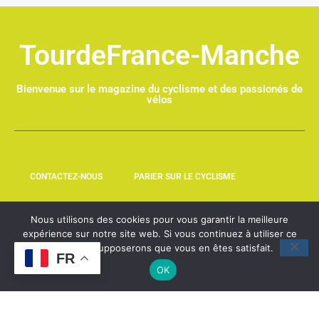
TourdeFrance-Manche
Bienvenue sur le magazine du cyclisme et des passionés de
vélos
CONTACTEZ-NOUS
PARIER SUR LE CYCLISME
LEQUIPE237.COM
NOUVELHOMME.FR
Nous utilisons des cookies pour vous garantir la meilleure
expérience sur notre site web. Si vous continuez à utiliser ce
site, nous supposerons que vous en êtes satisfait.
FR
OK
@2025 – All Rights Reserved. Designed and Developed by
BlackRay Technology