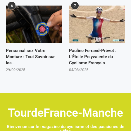
6
7
Personnalisez Votre
Pauline Ferrand-Prévot :
Monture : Tout Savoir sur
L’Étoile Polyvalente du
les...
Cyclisme Français
29/09/2025
04/08/2025
TourdeFrance-Manche
Bienvenue sur le magazine du cyclisme et des passionés de
vélos