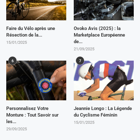
Faire du Vélo après une
Ovoko Avis (2025) : la
Résection de la...
Marketplace Européenne
de...
15/01/2025
21/09/2025
6
7
Personnalisez Votre
Jeannie Longo : La Légende
Monture : Tout Savoir sur
du Cyclisme Féminin
les...
15/01/2025
29/09/2025