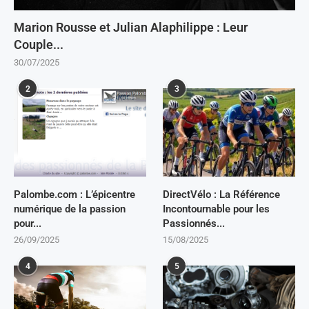
Marion Rousse et Julian Alaphilippe : Leur
Couple...
30/07/2025
2
3
Palombe.com : L’épicentre
DirectVélo : La Référence
numérique de la passion
Incontournable pour les
pour...
Passionnés...
26/09/2025
15/08/2025
4
5