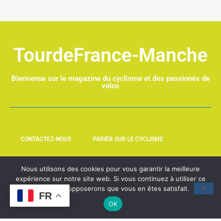
TourdeFrance-Manche
Bienvenue sur le magazine du cyclisme et des passionés de
vélos
CONTACTEZ-NOUS
PARIER SUR LE CYCLISME
LEQUIPE237.COM
NOUVELHOMME.FR
Nous utilisons des cookies pour vous garantir la meilleure
expérience sur notre site web. Si vous continuez à utiliser ce
site, nous supposerons que vous en êtes satisfait.
FR
OK
@2025 – All Rights Reserved. Designed and Developed by